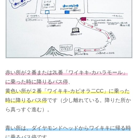
赤い所が２番または2L
番
「ワイキキ-カハラモール」
に乗った時に降りるバス停
、
黄色い所が２番「ワイキキ-カピオラ二CC」に乗った
時に降りるバス停
です（少し離れている。降りた所か
ら真っすぐ進む）。
青い所は、ダイヤモンドヘッドからワイキキに帰る時
に乗るバス停
です。