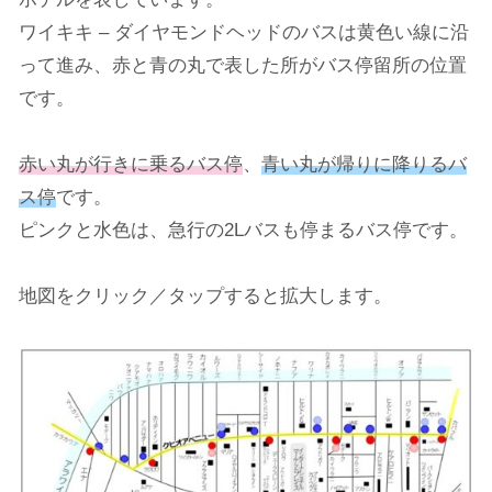
ワイキキ – ダイヤモンドヘッドのバスは黄色い線に沿
って進み、赤と青の丸で表した所がバス停留所の位置
です。
赤い丸が行きに乗るバス停
、
青い丸が帰りに降りるバ
ス停
です。
ピンクと水色は、急行の2Lバスも停まるバス停です。
地図をクリック／タップすると拡大します。