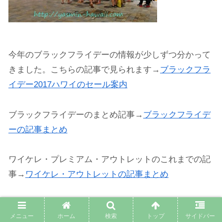
今年のブラックフライデーの情報が少しずつ分かって
きました。こちらの記事で見られます→
ブラックフラ
イデー2017ハワイのセール案内
ブラックフライデーのまとめ記事→
ブラックフライデ
ーの記事まとめ
ワイケレ・プレミアム・アウトレットのこれまでの記
事→
ワイケレ・アウトレットの記事まとめ
ワイケレ・アウトレットへ市バスや車で行く方法はこ
メニュー
ホーム
検索
トップ
サイドバー
ちらで解説しています→
ワイケレアウトレットの行き