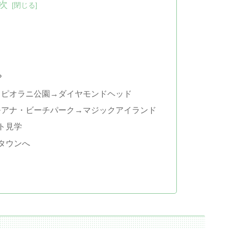
次
？
カピオラニ公園→ダイヤモンドヘッド
モアナ・ビーチパーク→マジックアイランド
ート見学
ナタウンへ