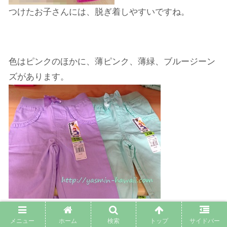
つけたお子さんには、脱ぎ着しやすいですね。
色はピンクのほかに、薄ピンク、薄緑、ブルージーン
ズがあります。
メニュー
ホーム
検索
トップ
サイドバー
フロントのリボンと、ポケットの周りのフリルがかわ